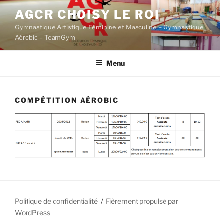
Aller
AGCR CHOISY LE ROI
au
Gymnastique Artistique Féminine et Masculine – Gymnastique
contenu
Aérobic – TeamGym
principal
Menu
COMPÉTITION AÉROBIC
Politique de confidentialité
Fièrement propulsé par
WordPress