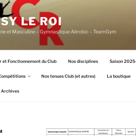
SY LE ROI
ine et Masculine – Gymnastique Aérobic – TeamGym
r et Fonctionnement du Club
Nos disciplines
Saison 2025
Compétitions
Nos tenues Club (et autres)
La boutique
Archives
M