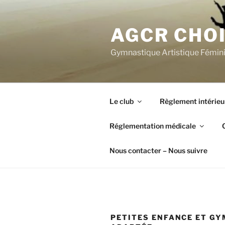
Aller
au
AGCR CHOI
contenu
principal
Gymnastique Artistique Fémin
Le club
Règlement intérieu
Réglementation médicale
Nous contacter – Nous suivre
PETITES ENFANCE ET GY