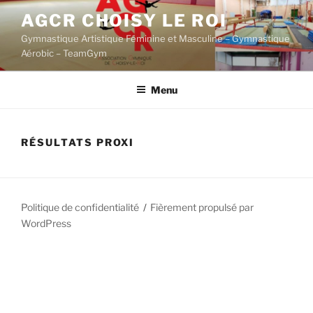
Aller
AGCR CHOISY LE ROI
au
Gymnastique Artistique Féminine et Masculine – Gymnastique
contenu
Aérobic – TeamGym
principal
Menu
RÉSULTATS PROXI
Politique de confidentialité
Fièrement propulsé par
WordPress