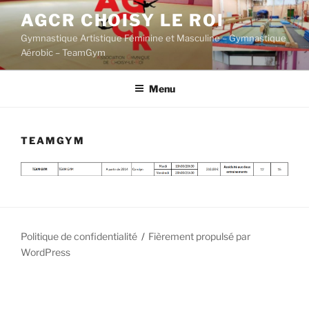
Aller
AGCR CHOISY LE ROI
au
Gymnastique Artistique Féminine et Masculine – Gymnastique
contenu
Aérobic – TeamGym
principal
Menu
TEAMGYM
Politique de confidentialité
Fièrement propulsé par
WordPress