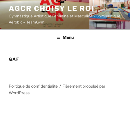
Aller
AGCR CHOISY LE ROI
au
Gymnastique Artistique Féminine et Masculine – Gymnastique
contenu
Aérobic – TeamGym
principal
Menu
GAF
Politique de confidentialité
Fièrement propulsé par
WordPress