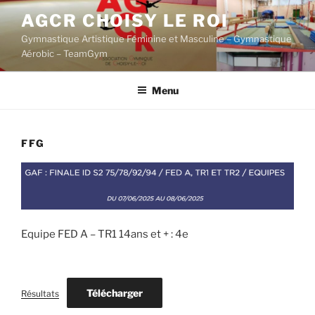
Aller
AGCR CHOISY LE ROI
au
Gymnastique Artistique Féminine et Masculine – Gymnastique
contenu
Aérobic – TeamGym
principal
Menu
FFG
Equipe FED A – TR1 14ans et + : 4e
Télécharger
Résultats