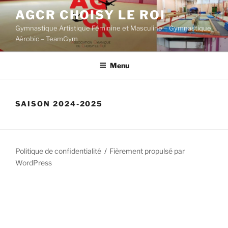
Aller
AGCR CHOISY LE ROI
au
Gymnastique Artistique Féminine et Masculine – Gymnastique
contenu
Aérobic – TeamGym
principal
Menu
SAISON 2024-2025
Politique de confidentialité
Fièrement propulsé par
WordPress